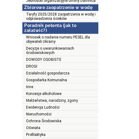
Jednostki organizacyjne Gminy Damnica
Zbiorowe zaopatrzenie w wodę
Taryfy 2025/2028 zaopatrzenia w wodę i
odprowadzenia ścieków
Poradnik petenta (jak to
załatwić?)
Wniosek o nadanie numeru PESEL dla
obywateli Ukrainy
Decyzje o uwarunkowaniach
środowiskowych
DOWODY OSOBISTE
DROGI
Działalność gospodarcza
Gospodarka Komunalna
Inne
Koncesje alkoholowe
Małżeństwa, narodziny, zgony
Ewidencja Ludności
Nieruchomości
Ochrona Środowiska
Oświata
Profilaktyka