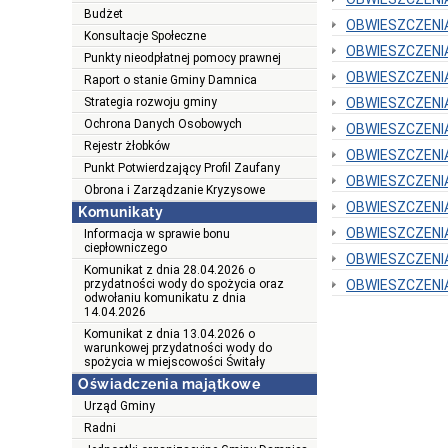
Budżet
OBWIESZCZENIA
Konsultacje Społeczne
OBWIESZCZENIA
Punkty nieodpłatnej pomocy prawnej
OBWIESZCZENIA
Raport o stanie Gminy Damnica
Strategia rozwoju gminy
OBWIESZCZENIA
Ochrona Danych Osobowych
OBWIESZCZENIA
Rejestr żłobków
OBWIESZCZENIA
Punkt Potwierdzający Profil Zaufany
OBWIESZCZENIA
Obrona i Zarządzanie Kryzysowe
OBWIESZCZENIA
Komunikaty
OBWIESZCZENIA
Informacja w sprawie bonu
ciepłowniczego
OBWIESZCZENIA
Komunikat z dnia 28.04.2026 o
przydatności wody do spożycia oraz
OBWIESZCZENIA
odwołaniu komunikatu z dnia
14.04.2026
Komunikat z dnia 13.04.2026 o
warunkowej przydatności wody do
spożycia w miejscowości Świtały
Oświadczenia majątkowe
Urząd Gminy
Radni