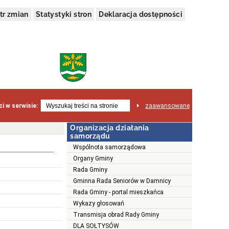
tr zmian
Statystyki stron
Deklaracja dostępności
i w serwisie:
zaawansowane
Organizacja działania
samorządu
Wspólnota samorządowa
Organy Gminy
Rada Gminy
Gminna Rada Seniorów w Damnicy
Rada Gminy - portal mieszkańca
Wykazy głosowań
Transmisja obrad Rady Gminy
DLA SOŁTYSÓW