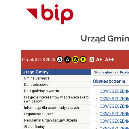
Urząd Gmin
A
A+
A++
A
A
A
A
Piątek 07.08.2026
Urząd Gminy
Strona główna
Przet
Gmina Damnica
Obwieszczenia
Dane adresowe
Dni i godziny otwarcia
OBWIESZCZENIA
Przyjęcie interesantów w sprawach skarg
OBWIESZCZENIA
i wniosków
OBWIESZCZENIA
Informacja dla osób niesłyszących
OBWIESZCZENIA
Organizacja Urzędu
Regulamin Organizacyjny Urzędu
OBWIESZCZENIA
Statut Gminy
OBWIESZCZENIA