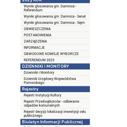
2023 ROK
Wyniki głosowania gm. Damnica -
Referendum
Wyniki głosowania gm. Damnica - Senat
Wyniki głosowania gm. Damnica - Sejm
OBWIESZCZENIA
POSTANOWIENIA
ZARZĄDZENIA
INFORMACJE
OBWODOWE KOMISJE WYBORCZE
REFERENDUM 2023
DZIENNIKI I MONITORY
Dzienniki i Monitory
Dziennik Urzędowy Województwa
Pomorskiego
Rejestry
Rejestr Instytucji Kultury
Rejestr Przedsiębiorców - odbieranie
odpadów komunalnych
Rejestr decyzji lokalizacji inwestycji celu
publicznego
Biuletyn Informacji Publicznej