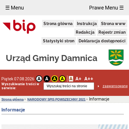
×
☰ Menu
Prawe Menu ☰
Urząd
Strona główna
Instrukcja
Strona www
Gminy
Gmina
Redakcja
Rejestr zmian
Damnica
Statystyki stron
Deklaracja dostępności
Dane
adresowe
Dni
Urząd Gminy Damnica
i
godziny
otwarcia
Przyjęcie
A
A+
A++
A
A
A
A
Piątek 07.08.2026
interesantów
Wyszukiwanie treści w
w
zaawansowane
serwisie:
sprawach
skarg
i
Informacje
Strona główna
NARODOWY SPIS POWSZECHNY 2021
wniosków
Informacje
Informacja
dla
osób
niesłyszących