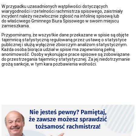
organizacyjne
W przypadku uzasadnionych wątpliwości dotyczących
Gminy
wiarygodności i rzetelności rachmistrza spisowego, zaistniały
Damnica
incydent należy niezwłocznie zgłosić na infolinię spisową lub
Zbiorowe
do właściwego Gminnego Biura Spisowego w swoim miejscu
zaopatrzenie
zamieszkania.
w
wodę
Przypominamy, że wszystkie dane przekazane w spisie są objęte
tajemnicą statystyczną regulowaną przez ustawę o statystyce
Taryfy
publicznej i służą wyłącznie zbiorczym analizom statystycznym.
2025/2028
Każda osoba biorąca udział w spisie ma zapewnioną pełną
zaopatrzenia
anonimowość. Osoby wykonujące prace spisowe są zobowiązane
w
do przestrzegania tajemnicy statystycznej. Za jej niedotrzymanie
wodę
grożą sankcje, w tym kara pozbawienia wolności.
i
odprowadzenia
ścieków
Poradnik
petenta
(jak
to
załatwić?)
Wniosek
o
nadanie
numeru
PESEL
dla