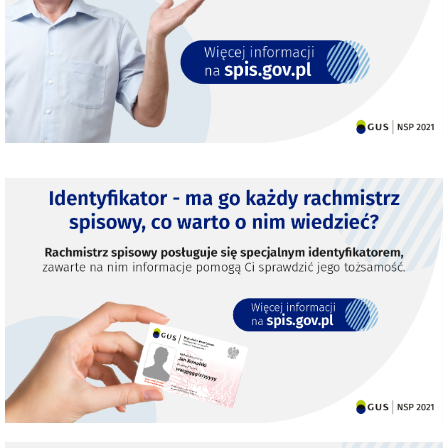
obywateli
Ukrainy
Decyzje
o
uwarunkowaniach
środowiskowych
DOWODY
OSOBISTE
DROGI
Działalność
gospodarcza
Gospodarka
Komunalna
Inne
Koncesje
alkoholowe
Małżeństwa,
narodziny,
zgony
Ewidencja
Ludności
Nieruchomości
Ochrona