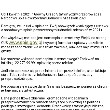
Obwieszczenia
ORGANIZACJE
POZARZĄDOWE
Od 1 kwietnia 2021 r. Główny Urząd Statystyczny przeprowadza
Inicjatywa
Narodowy Spis Powszechny Ludności i Mieszkań 2021.
lokalna
Pamiętaj, że udział w spisie to Twój obowiązek wynikający z ustawy
KONSULTACJE
o narodowym spisie powszechnym ludności i mieszkań w 2021 r.
KONKURS
Obowiązkową metodą jest samospis internetowy. Wejdź na stronę
Zapytania
www.spis.gov.pl
ofertowe
GUS
i wypełnij formularz spisowy. Jeżeli nie
możesz tego zrobić we własnym zakresie, odwiedź najbliższy urząd
Petycje
gminy.
Ponowne
wykorzystanie
Nie możesz wykonać samospisu internetowego? Zadzwoń na
informacji
infolinię: 22 279 99 99 i spisz się przez telefon.
sektora
publicznego
Jeśli nie spiszesz się przez Internet ani przez telefon, skontaktuje
się z Tobą rachmistrz telefonicznie lub bezpośrednio, aby
ARCHIWUM
przeprowadzić spis.
PRZETARGÓW
ZAMÓWIENIA
Nie obawiaj się o swoje dane. Są u nas bezpieczne, ponieważ chroni
PUBLICZNE
je tajemnica statystyczna.
NARODOWY
Dane jednostkowe zbierane i gromadzone w badaniach
SPIS
przeprowadzanych w ramach statystyki publicznej są poufne i
POWSZECHNY
podlegają szczególnej ochronie. Pracownicy statystyki publicznej
2021