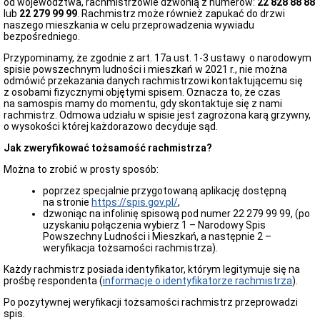
od województwa, rachmistrzowie dzwonią z numerów:
22 828 88 88
spożycia
lub
22 279 99 99
. Rachmistrz może również zapukać do drzwi
oraz
naszego mieszkania w celu przeprowadzenia wywiadu
odwołaniu
bezpośredniego.
komunikatu
z
Przypominamy, że zgodnie z art. 17a ust. 1-3 ustawy o narodowym
dnia
spisie powszechnym ludności i mieszkań w 2021 r., nie można
14.04.2026
odmówić przekazania danych rachmistrzowi kontaktującemu się
Komunikat
z osobami fizycznymi objętymi spisem. Oznacza to, że czas
z
na samospis mamy do momentu, gdy skontaktuje się z nami
dnia
rachmistrz. Odmowa udziału w spisie jest zagrożona karą grzywny,
13.04.2026
o wysokości której każdorazowo decyduje sąd.
o
warunkowej
Jak zweryfikować tożsamość rachmistrza?
przydatności
wody
Można to zrobić w prosty sposób:
do
poprzez specjalnie przygotowaną aplikację dostępną
spożycia
na stronie
https://spis.gov.pl/
,
w
dzwoniąc na infolinię spisową pod numer 22 279 99 99, (po
miejscowości
uzyskaniu połączenia wybierz 1 – Narodowy Spis
Świtały
Powszechny Ludności i Mieszkań, a następnie 2 –
Oświadczenia
weryfikacja tożsamości rachmistrza).
majątkowe
Każdy rachmistrz posiada identyfikator, którym legitymuje się na
Urząd
prośbę respondenta (
informacje o identyfikatorze rachmistrza
).
Gminy
Radni
Po pozytywnej weryfikacji tożsamości rachmistrz przeprowadzi
spis.
Jednostki