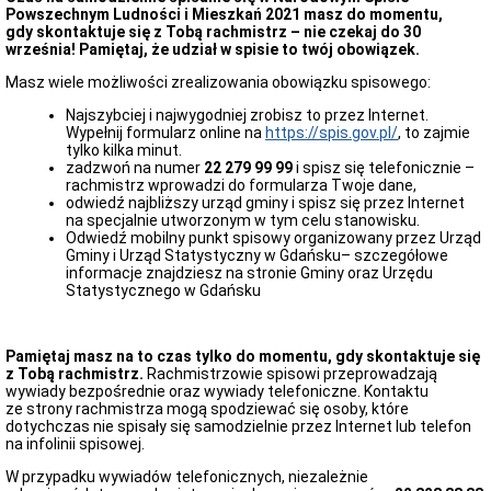
Osobowych
Powszechnym Ludności i Mieszkań 2021 masz do momentu,
gdy skontaktuje się z Tobą rachmistrz – nie czekaj do 30
Rejestr
września! Pamiętaj, że udział w spisie to twój obowiązek.
żłobków
Punkt
Masz wiele możliwości zrealizowania obowiązku spisowego:
Potwierdzający
Profil
Najszybciej i najwygodniej zrobisz to przez Internet.
Zaufany
Wypełnij formularz online na
https://spis.gov.pl/
, to zajmie
tylko kilka minut.
Obrona
zadzwoń na numer
22 279 99 99
i spisz się telefonicznie –
i
rachmistrz wprowadzi do formularza Twoje dane,
Zarządzanie
odwiedź najbliższy urząd gminy i spisz się przez Internet
Kryzysowe
na specjalnie utworzonym w tym celu stanowisku.
Komunikaty
Odwiedź mobilny punkt spisowy organizowany przez Urząd
Gminy i Urząd Statystyczny w Gdańsku– szczegółowe
Informacja
informacje znajdziesz na stronie Gminy oraz Urzędu
w
Statystycznego w Gdańsku
sprawie
bonu
ciepłowniczego
Komunikat
Pamiętaj masz na to czas tylko do momentu, gdy skontaktuje się
z
z Tobą rachmistrz.
Rachmistrzowie spisowi przeprowadzają
dnia
wywiady bezpośrednie oraz wywiady telefoniczne. Kontaktu
28.04.2026
ze strony rachmistrza mogą spodziewać się osoby, które
o
dotychczas nie spisały się samodzielnie przez Internet lub telefon
przydatności
na infolinii spisowej.
wody
W przypadku wywiadów telefonicznych, niezależnie
do