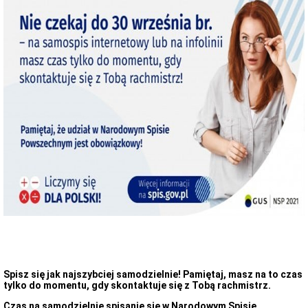
Organizacja
Urzędu
Regulamin
Organizacyjny
Urzędu
Statut
Gminy
Budżet
Konsultacje
Społeczne
Punkty
nieodpłatnej
pomocy
prawnej
Raport
o
stanie
Gminy
Damnica
Strategia
rozwoju
gminy
Spisz się jak najszybciej samodzielnie! Pamiętaj, masz na to czas
tylko do momentu, gdy skontaktuje się z Tobą rachmistrz.
Ochrona
Danych
Czas na samodzielnie spisanie się w Narodowym Spisie