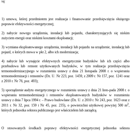
są:
Organizacja
Urzędu
Regulamin
Organizacyjny
1) umowa, której przedmiotem jest realizacja i finansowanie przedsięwzięcia służącego
Urzędu
poprawie efektywności energetycznej;
Statut
2) nabycie nowego urządzenia, instalacji lub pojazdu, charakteryzujących się niskim
Gminy
zużyciem energii oraz niskimi kosztami eksploatacji;
Budżet
3) wymiana eksploatowanego urządzenia, instalacji lub pojazdu na urządzenie, instalację lub
Konsultacje
pojazd, o których mowa w pkt 2, albo ich modernizacja;
Społeczne
Punkty
4) nabycie lub wynajęcie efektywnych energetycznie budynków lub ich części albo
nieodpłatnej
przebudowa lub remont użytkowanych budynków, w tym realizacja przedsięwzięcia
pomocy
termomodernizacyjnego w rozumieniu ustawy z dnia 21 listopada 2008 r. o wspieraniu
prawnej
termomodernizacji i remontów (Dz. U. Nr 223, poz. 1459, z 2009 r. Nr 157, poz. 1241 oraz
z 2010 r. Nr 76, poz. 493);
Raport
o
5) sporządzenie audytu energetycznego w rozumieniu ustawy z dnia 21 listo-pada 2008 r. o
stanie
wspieraniu termomodernizacji i remontów eksploatowanych budynków w rozumieniu
Gminy
Damnica
ustawy z dnia 7 lipca 1994 r. – Prawo budowlane (Dz. U. z 2010 r. Nr 243, poz. 1623 oraz z
2
2011 r. Nr 32, poz. 159 i Nr 45, poz. 235), o powierzchni użytkowej powyżej 500 m
,
Strategia
których jednostka sektora publicznego jest właścicielem lub zarządcą.
rozwoju
gminy
Ochrona
Danych
O stosowanych środkach poprawy efektywności energetycznej jednostka sektora