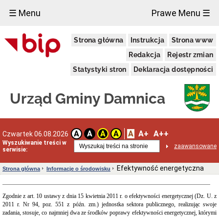
×
☰ Menu
Prawe Menu ☰
Urząd
Strona główna
Instrukcja
Strona www
Gminy
Gmina
Redakcja
Rejestr zmian
Damnica
Statystyki stron
Deklaracja dostępności
Dane
adresowe
Dni
Urząd Gminy Damnica
i
godziny
otwarcia
Przyjęcie
A
A+
A++
A
A
A
A
Czwartek 06.08.2026
interesantów
Wyszukiwanie treści w
w
zaawansowane
serwisie:
sprawach
skarg
i
Efektywność energetyczna
Strona główna
Informacje o środowisku
wniosków
Informacja
dla
Zgodnie z art. 10 ustawy z dnia 15 kwietnia 2011 r. o efektywności energetycznej (Dz. U. z
osób
2011 r. Nr 94, poz. 551 z późn. zm.) jednostka sektora publicznego, realizując swoje
niesłyszących
zadania, stosuje, co najmniej dwa ze środków poprawy efektywności energetycznej, którymi