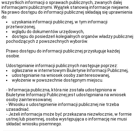
Organizacja
wszystkich informacji o sprawach publicznych, zwanych dalej
Urzędu
informacjami publicznymi. Wyjątek stanowią informacje niejawne.
Na prawo dostępu do informacji publicznej składają się uprawnienia
Regulamin
do:
Organizacyjny
uzyskania informacji publicznej, w tym informacji
Urzędu
przetworzonej,
Statut
wglądu do dokumentów urzędowych,
Gminy
dostępu do posiedzeń kolegialnych organów władzy publicznej
pochodzących z powszechnych wyborów.
Budżet
Konsultacje
Prawo dostępu do informacji publicznej przysługuje każdej
Społeczne
osobie.
Punkty
Udostępnianie informacji publicznych następuje poprzez:
nieodpłatnej
ogłaszanie w internetowym Biuletynie Informacji Publicznej,
pomocy
udostępnianie na wniosek osoby zainteresowanej,
prawnej
wyłożenie w powszechnie dostępnym miejscu.
Raport
o
- Informacja publiczna, która nie została udostępniona w
stanie
Biuletynie Informacji Publicznej jest udostępniana na wniosek
Gminy
osoby zainteresowanej.
Damnica
- Wniosku o udostępnienie informacji publicznej nie trzeba
uzasadniać.
Strategia
- Jeżeli informacja może być przekazana niezwłocznie, w formie
rozwoju
ustnej lub pisemnej, osoba występująca o informację nie musi
gminy
składać wniosku pisemnego.
Ochrona
Danych