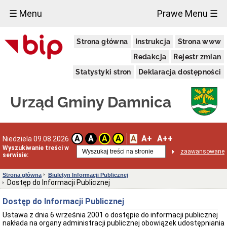
×
☰ Menu
Prawe Menu ☰
Urząd
Strona główna
Instrukcja
Strona www
Gminy
Gmina
Redakcja
Rejestr zmian
Damnica
Statystyki stron
Deklaracja dostępności
Dane
adresowe
Dni
Urząd Gminy Damnica
i
godziny
otwarcia
Przyjęcie
A
A+
A++
A
A
A
A
Niedziela 09.08.2026
interesantów
Wyszukiwanie treści w
w
zaawansowane
serwisie:
sprawach
skarg
i
Strona główna
Biuletyn Informacji Publicznej
wniosków
Dostęp do Informacji Publicznej
Informacja
Dostęp do Informacji Publicznej
dla
osób
Ustawa z dnia 6 września 2001 o dostępie do informacji publicznej
niesłyszących
nakłada na organy administracji publicznej obowiązek udostępniania