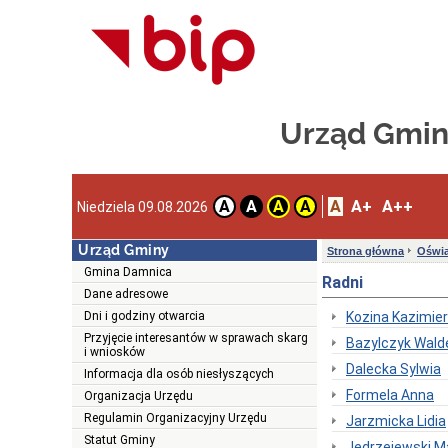
Urząd Gmin
A
A+
A++
A
A
A
A
Niedziela 09.08.2026
Urząd Gminy
Strona główna
Oświa
Gmina Damnica
Radni
Dane adresowe
Dni i godziny otwarcia
Kozina Kazimie
Przyjęcie interesantów w sprawach skarg
Bazylczyk Wal
i wniosków
Dalecka Sylwia
Informacja dla osób niesłyszących
Formela Anna
Organizacja Urzędu
Regulamin Organizacyjny Urzędu
Jarzmicka Lidia
Statut Gminy
Jędrzejewski M