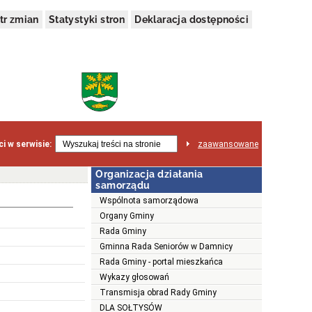
tr zmian
Statystyki stron
Deklaracja dostępności
i w serwisie:
zaawansowane
Organizacja działania
samorządu
Wspólnota samorządowa
Organy Gminy
Rada Gminy
Gminna Rada Seniorów w Damnicy
Rada Gminy - portal mieszkańca
Wykazy głosowań
Transmisja obrad Rady Gminy
DLA SOŁTYSÓW