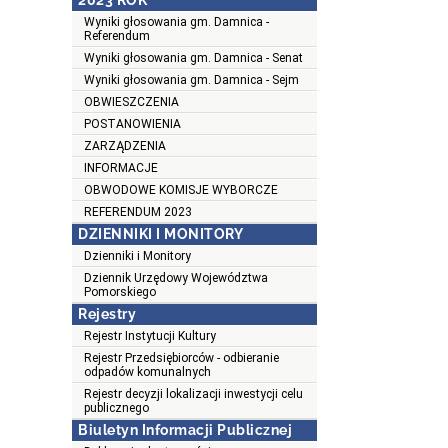
2023 ROK
Wyniki głosowania gm. Damnica -
Referendum
Wyniki głosowania gm. Damnica - Senat
Wyniki głosowania gm. Damnica - Sejm
OBWIESZCZENIA
POSTANOWIENIA
ZARZĄDZENIA
INFORMACJE
OBWODOWE KOMISJE WYBORCZE
REFERENDUM 2023
DZIENNIKI I MONITORY
Dzienniki i Monitory
Dziennik Urzędowy Województwa
Pomorskiego
Rejestry
Rejestr Instytucji Kultury
Rejestr Przedsiębiorców - odbieranie
odpadów komunalnych
Rejestr decyzji lokalizacji inwestycji celu
publicznego
Biuletyn Informacji Publicznej