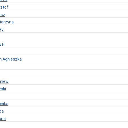
sztof
asz
tarzyna
zy
weł
ch Agnieszka
gniew
wski
nika
da
ona