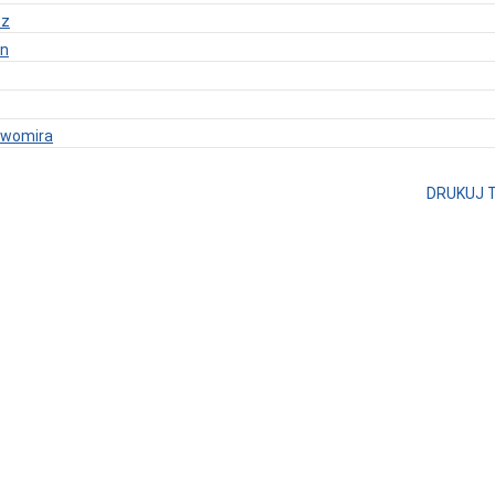
sz
in
awomira
DRUKUJ 