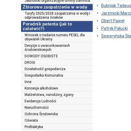
Jednostki organizacyjne Gminy Damnica
Bubniak Tadeu
Zbiorowe zaopatrzenie w wodę
Jarzmicki Marc
Taryfy 2025/2028 zaopatrzenia w wodę i
odprowadzenia ścieków
Obert Paweł
Poradnik petenta (jak to
Patryk Pałucki
załatwić?)
Wniosek o nadanie numeru PESEL dla
Seweryńska Sł
obywateli Ukrainy
Decyzje o uwarunkowaniach
środowiskowych
DOWODY OSOBISTE
DROGI
Działalność gospodarcza
Gospodarka Komunalna
Inne
Koncesje alkoholowe
Małżeństwa, narodziny, zgony
Ewidencja Ludności
Nieruchomości
Ochrona Środowiska
Oświata
Profilaktyka