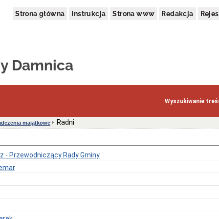
Strona główna
Instrukcja
Strona www
Redakcja
Rejes
y Damnica
Wyszukiwanie treśc
Radni
dczenia majątkowe
rz - Przewodniczący Rady Gminy
demar
arek