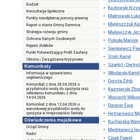
Budżet
Kozłowski Krzy
Konsultacje Społeczne
Malinowski Łuk
Punkty nieodpłatnej pomocy prawnej
Mieleszczuk Ka
Raport o stanie Gminy Damnica
Strategia rozwoju gminy
Mielewczyk Jer
Ochrona Danych Osobowych
Piskuła Mariola
Rejestr żłobków
Sienkiewicz Pa
Punkt Potwierdzający Profil Zaufany
Stolc Kamil
Obrona i Zarządzanie Kryzysowe
Szarłot - Dietri
Komunikaty
Włodarski Kamil
Informacja w sprawie bonu
ciepłowniczego
Dorota Zdyb
Komunikat z dnia 28.04.2026 o
przydatności wody do spożycia oraz
Kazmierski Zbi
odwołaniu komunikatu z dnia
Wojciech Wilko
14.04.2026
Komunikat z dnia 13.04.2026 o
Diegner Ewa
warunkowej przydatności wody do
spożycia w miejscowości Świtały
Hetnarowicz Mo
Oświadczenia majątkowe
Kucharska Wan
Urząd Gminy
Mędrkiewicz Iw
Radni
Cisek Paweł