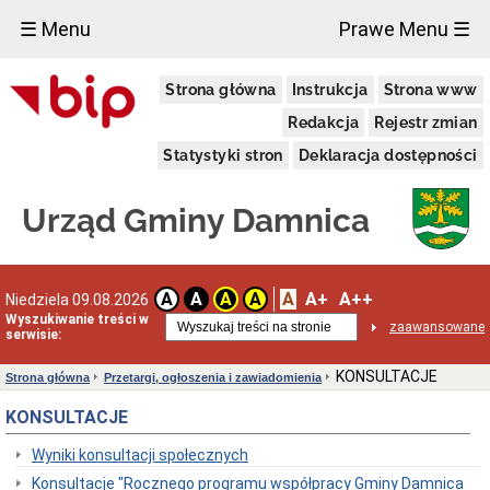
×
☰ Menu
Prawe Menu ☰
Urząd
Strona główna
Instrukcja
Strona www
Gminy
Gmina
Redakcja
Rejestr zmian
Damnica
Statystyki stron
Deklaracja dostępności
Dane
adresowe
Dni
Urząd Gminy Damnica
i
godziny
otwarcia
Przyjęcie
A
A+
A++
A
A
A
A
Niedziela 09.08.2026
interesantów
Wyszukiwanie treści w
w
zaawansowane
serwisie:
sprawach
skarg
i
KONSULTACJE
Strona główna
Przetargi, ogłoszenia i zawiadomienia
wniosków
KONSULTACJE
Informacja
dla
osób
Wyniki konsultacji społecznych
niesłyszących
Konsultacje "Rocznego programu współpracy Gminy Damnica