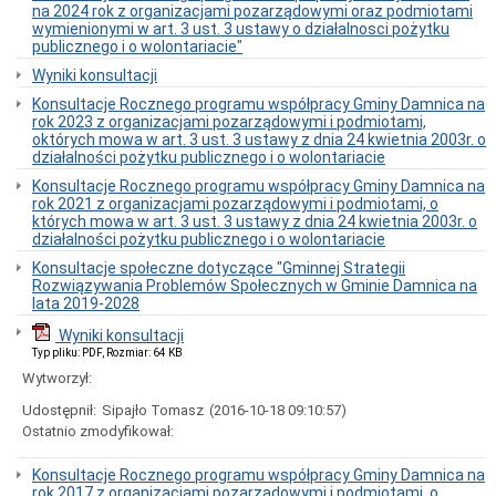
Organizacja
na 2024 rok z organizacjami pozarządowymi oraz podmiotami
Urzędu
wymienionymi w art. 3 ust. 3 ustawy o działalnosci pożytku
publicznego i o wolontariacie"
Regulamin
Organizacyjny
Wyniki konsultacji
Urzędu
Konsultacje Rocznego programu współpracy Gminy Damnica na
Statut
rok 2023 z organizacjami pozarządowymi i podmiotami,
Gminy
októrych mowa w art. 3 ust. 3 ustawy z dnia 24 kwietnia 2003r. o
Budżet
działalności pożytku publicznego i o wolontariacie
Konsultacje
Konsultacje Rocznego programu współpracy Gminy Damnica na
Społeczne
rok 2021 z organizacjami pozarządowymi i podmiotami, o
których mowa w art. 3 ust. 3 ustawy z dnia 24 kwietnia 2003r. o
Punkty
działalności pożytku publicznego i o wolontariacie
nieodpłatnej
pomocy
Konsultacje społeczne dotyczące "Gminnej Strategii
prawnej
Rozwiązywania Problemów Społecznych w Gminie Damnica na
lata 2019-2028
Raport
o
Wyniki konsultacji
stanie
Typ pliku: PDF, Rozmiar: 64 KB
Gminy
Damnica
Wytworzył:
Strategia
Udostępnił:
Sipajło Tomasz
(2016-10-18 09:10:57)
rozwoju
Ostatnio zmodyfikował:
gminy
Ochrona
Konsultacje Rocznego programu współpracy Gminy Damnica na
Danych
rok 2017 z organizacjami pozarządowymi i podmiotami, o