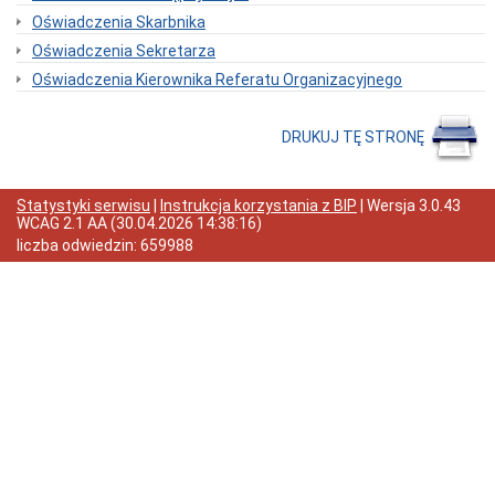
Organizacja
Oświadczenia Skarbnika
Urzędu
Regulamin
Oświadczenia Sekretarza
Organizacyjny
Oświadczenia Kierownika Referatu Organizacyjnego
Urzędu
Statut
Gminy
DRUKUJ TĘ STRONĘ
Budżet
Konsultacje
Społeczne
Statystyki serwisu
|
Instrukcja korzystania z BIP
| Wersja
3.0.43
WCAG 2.1 AA
(
30.04.2026 14:38:16
)
Punkty
nieodpłatnej
liczba odwiedzin:
659988
pomocy
prawnej
Raport
o
stanie
Gminy
Damnica
Strategia
rozwoju
gminy
Ochrona
Danych