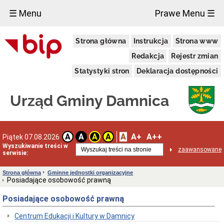
×
☰ Menu
Prawe Menu ☰
Urząd
Strona główna
Instrukcja
Strona www
Gminy
Gmina
Redakcja
Rejestr zmian
Damnica
Statystyki stron
Deklaracja dostępności
Dane
adresowe
Dni
Urząd Gminy Damnica
i
godziny
otwarcia
Przyjęcie
A
A+
A++
A
A
A
A
Piątek 07.08.2026
interesantów
Wyszukiwanie treści w
w
zaawansowane
serwisie:
sprawach
skarg
i
Strona główna
Gminne jednostki organizacyjne
wniosków
Posiadające osobowość prawną
Informacja
Posiadające osobowość prawną
dla
osób
niesłyszących
Centrum Edukacji i Kultury w Damnicy