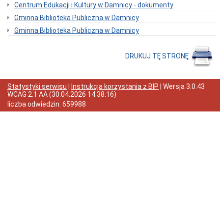
Organizacja
Centrum Edukacji i Kultury w Damnicy - dokumenty
Urzędu
Gminna Biblioteka Publiczna w Damnicy
Regulamin
Organizacyjny
Gminna Biblioteka Publiczna w Damnicy
Urzędu
Statut
DRUKUJ TĘ STRONĘ
Gminy
Budżet
Konsultacje
Statystyki serwisu
|
Instrukcja korzystania z BIP
| Wersja
3.0.43
Społeczne
WCAG 2.1 AA
(
30.04.2026 14:38:16
)
Punkty
liczba odwiedzin:
659988
nieodpłatnej
pomocy
prawnej
Raport
o
stanie
Gminy
Damnica
Strategia
rozwoju
gminy
Ochrona
Danych