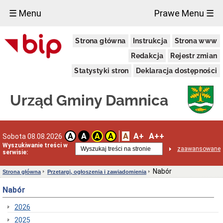
×
☰ Menu
Prawe Menu ☰
Urząd
Strona główna
Instrukcja
Strona www
Gminy
Gmina
Redakcja
Rejestr zmian
Damnica
Statystyki stron
Deklaracja dostępności
Dane
adresowe
Dni
Urząd Gminy Damnica
i
godziny
otwarcia
Przyjęcie
A
A+
A++
A
A
A
A
Sobota 08.08.2026
interesantów
Wyszukiwanie treści w
w
zaawansowane
serwisie:
sprawach
skarg
i
Nabór
Strona główna
Przetargi, ogłoszenia i zawiadomienia
wniosków
Nabór
Informacja
dla
osób
2026
niesłyszących
2025