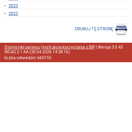
Organizacja
2023
Urzędu
Regulamin
2022
Organizacyjny
Urzędu
DRUKUJ TĘ STRONĘ
Statut
Gminy
Budżet
Statystyki serwisu
|
Instrukcja korzystania z BIP
| Wersja
3.0.43
Konsultacje
WCAG 2.1 AA
(
30.04.2026 14:38:16
)
Społeczne
liczba odwiedzin:
660155
Punkty
nieodpłatnej
pomocy
prawnej
Raport
o
stanie
Gminy
Damnica
Strategia
rozwoju
gminy
Ochrona
Danych