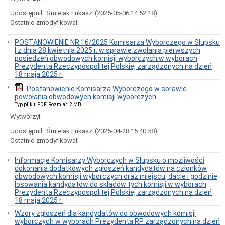
Osobowych
Udostępnił:
Śmielak Łukasz
(2025-05-06 14:52:18)
Rejestr
Ostatnio zmodyfikował:
żłobków
Punkt
POSTANOWIENIE NR 16/2025 Komisarza Wyborczego w Słupsku
Potwierdzający
I z dnia 28 kwietnia 2025 r. w sprawie zwołania pierwszych
Profil
posiedzeń obwodowych komisji wyborczych w wyborach
Zaufany
Prezydenta Rzeczypospolitej Polskiej zarządzonych na dzień
Obrona
18 maja 2025 r.
i
Zarządzanie
Postanowienie Komisarza Wyborczego w sprawie
Kryzysowe
powołania obwodowych komisji wyborczych
Typ pliku: PDF, Rozmiar: 2 MB
Komunikaty
Wytworzył:
Informacja
w
Udostępnił:
Śmielak Łukasz
(2025-04-28 15:40:58)
sprawie
Ostatnio zmodyfikował:
bonu
ciepłowniczego
Informacje Komisarzy Wyborczych w Słupsku o możliwości
Komunikat
dokonania dodatkowych zgłoszeń kandydatów na członków
z
obwodowych komisji wyborczych oraz miejscu, dacie i godzinie
dnia
losowania kandydatów do składów tych komisji w wyborach
28.04.2026
Prezydenta Rzeczypospolitej Polskiej zarządzonych na dzień
o
18 maja 2025 r.
przydatności
wody
Wzory zgłoszeń dla kandydatów do obwodowych komisji
do
wyborczych w wyborach Prezydenta RP zarządzonych na dzień