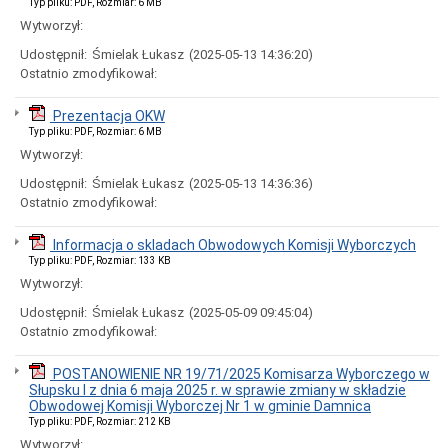
Typ pliku: PDF, Rozmiar: 6 MB
Organizacja
Urzędu
Wytworzył:
Regulamin
Udostępnił:
Śmielak Łukasz
(2025-05-13 14:36:20)
Organizacyjny
Ostatnio zmodyfikował:
Urzędu
Statut
Prezentacja OKW
Gminy
Typ pliku: PDF, Rozmiar: 6 MB
Budżet
Wytworzył:
Konsultacje
Społeczne
Udostępnił:
Śmielak Łukasz
(2025-05-13 14:36:36)
Ostatnio zmodyfikował:
Punkty
nieodpłatnej
pomocy
Informacja o skladach Obwodowych Komisji Wyborczych
prawnej
Typ pliku: PDF, Rozmiar: 133 KB
Raport
Wytworzył:
o
stanie
Udostępnił:
Śmielak Łukasz
(2025-05-09 09:45:04)
Gminy
Ostatnio zmodyfikował:
Damnica
Strategia
POSTANOWIENIE NR 19/71/2025 Komisarza Wyborczego w
rozwoju
Słupsku I z dnia 6 maja 2025 r. w sprawie zmiany w składzie
gminy
Obwodowej Komisji Wyborczej Nr 1 w gminie Damnica
Ochrona
Typ pliku: PDF, Rozmiar: 212 KB
Danych
Wytworzył: