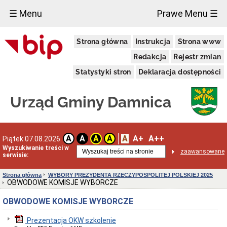
×
☰ Menu
Prawe Menu ☰
Urząd
Strona główna
Instrukcja
Strona www
Gminy
Gmina
Redakcja
Rejestr zmian
Damnica
Statystyki stron
Deklaracja dostępności
Dane
adresowe
Dni
Urząd Gminy Damnica
i
godziny
otwarcia
Przyjęcie
A
A+
A++
A
A
A
A
Piątek 07.08.2026
interesantów
Wyszukiwanie treści w
w
zaawansowane
serwisie:
sprawach
skarg
i
Strona główna
WYBORY PREZYDENTA RZECZYPOSPOLITEJ POLSKIEJ 2025
wniosków
OBWODOWE KOMISJE WYBORCZE
Informacja
OBWODOWE KOMISJE WYBORCZE
dla
osób
niesłyszących
Prezentacja OKW szkolenie