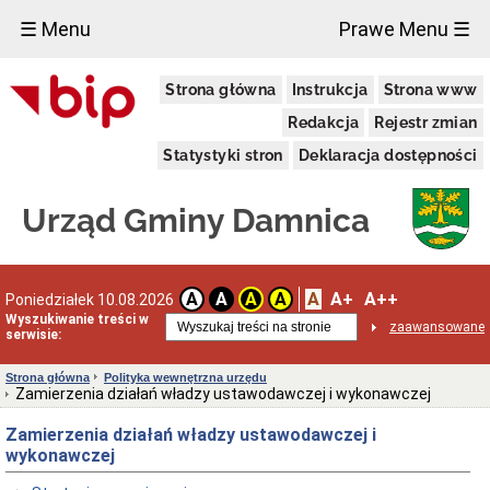
×
☰ Menu
Prawe Menu ☰
Urząd
Strona główna
Instrukcja
Strona www
Gminy
Gmina
Redakcja
Rejestr zmian
Damnica
Statystyki stron
Deklaracja dostępności
Dane
adresowe
Dni
Urząd Gminy Damnica
i
godziny
otwarcia
Przyjęcie
A
A+
A++
A
A
A
A
Poniedziałek 10.08.2026
interesantów
Wyszukiwanie treści w
w
zaawansowane
serwisie:
sprawach
skarg
i
Strona główna
Polityka wewnętrzna urzędu
wniosków
Zamierzenia działań władzy ustawodawczej i wykonawczej
Informacja
Zamierzenia działań władzy ustawodawczej i
dla
osób
wykonawczej
niesłyszących