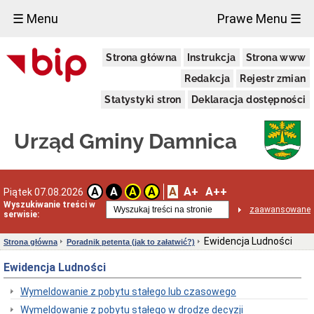
×
☰ Menu
Prawe Menu ☰
Urząd
Strona główna
Instrukcja
Strona www
Gminy
Gmina
Redakcja
Rejestr zmian
Damnica
Statystyki stron
Deklaracja dostępności
Dane
adresowe
Dni
Urząd Gminy Damnica
i
godziny
otwarcia
Przyjęcie
A
A+
A++
A
A
A
A
Piątek 07.08.2026
interesantów
Wyszukiwanie treści w
w
zaawansowane
serwisie:
sprawach
skarg
i
Ewidencja Ludności
Strona główna
Poradnik petenta (jak to załatwić?)
wniosków
Ewidencja Ludności
Informacja
dla
osób
Wymeldowanie z pobytu stałego lub czasowego
niesłyszących
Wymeldowanie z pobytu stałego w drodze decyzji