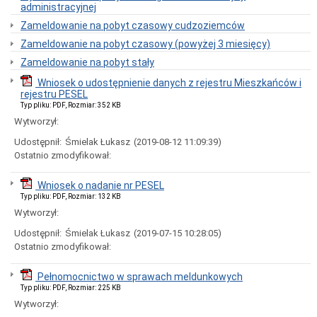
Organizacja
administracyjnej
Urzędu
Zameldowanie na pobyt czasowy cudzoziemców
Regulamin
Organizacyjny
Zameldowanie na pobyt czasowy (powyżej 3 miesięcy)
Urzędu
Zameldowanie na pobyt stały
Statut
Wniosek o udostępnienie danych z rejestru Mieszkańców i
Gminy
rejestru PESEL
Budżet
Typ pliku: PDF, Rozmiar: 352 KB
Konsultacje
Wytworzył:
Społeczne
Udostępnił:
Śmielak Łukasz
(2019-08-12 11:09:39)
Punkty
Ostatnio zmodyfikował:
nieodpłatnej
pomocy
prawnej
Wniosek o nadanie nr PESEL
Raport
Typ pliku: PDF, Rozmiar: 132 KB
o
Wytworzył:
stanie
Gminy
Udostępnił:
Śmielak Łukasz
(2019-07-15 10:28:05)
Damnica
Ostatnio zmodyfikował:
Strategia
rozwoju
Pełnomocnictwo w sprawach meldunkowych
gminy
Typ pliku: PDF, Rozmiar: 225 KB
Ochrona
Wytworzył:
Danych