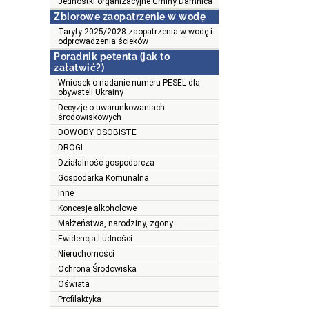
Jednostki organizacyjne Gminy Damnica
Zbiorowe zaopatrzenie w wodę
Taryfy 2025/2028 zaopatrzenia w wodę i
odprowadzenia ścieków
Poradnik petenta (jak to
załatwić?)
Wniosek o nadanie numeru PESEL dla
obywateli Ukrainy
Decyzje o uwarunkowaniach
środowiskowych
DOWODY OSOBISTE
DROGI
Działalność gospodarcza
Gospodarka Komunalna
Inne
Koncesje alkoholowe
Małżeństwa, narodziny, zgony
Ewidencja Ludności
Nieruchomości
Ochrona Środowiska
Oświata
Profilaktyka