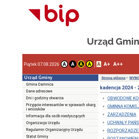
Urząd Gmin
A
A+
A++
A
A
A
A
Piątek 07.08.2026
Urząd Gminy
Strona główna
WYB
Gmina Damnica
kadencja 2024 - 
Dane adresowe
Dni i godziny otwarcia
OBWODOWE KO
Przyjęcie interesantów w sprawach skarg
GMINNA KOMIS
i wniosków
ZARZĄDZENIA
Informacja dla osób niesłyszących
UCHWAŁY PAŃS
Organizacja Urzędu
Regulamin Organizacyjny Urzędu
ROZPORZĄDZE
Statut Gminy
POSTANOWIENI