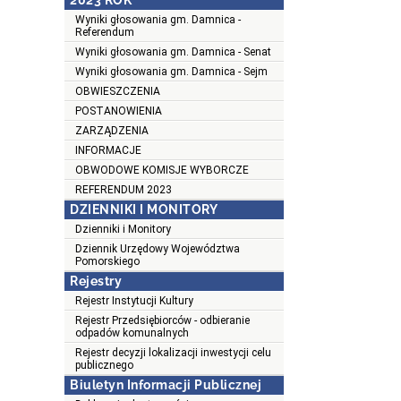
2023 ROK
Wyniki głosowania gm. Damnica -
Referendum
Wyniki głosowania gm. Damnica - Senat
Wyniki głosowania gm. Damnica - Sejm
OBWIESZCZENIA
POSTANOWIENIA
ZARZĄDZENIA
INFORMACJE
OBWODOWE KOMISJE WYBORCZE
REFERENDUM 2023
DZIENNIKI I MONITORY
Dzienniki i Monitory
Dziennik Urzędowy Województwa
Pomorskiego
Rejestry
Rejestr Instytucji Kultury
Rejestr Przedsiębiorców - odbieranie
odpadów komunalnych
Rejestr decyzji lokalizacji inwestycji celu
publicznego
Biuletyn Informacji Publicznej