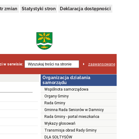
tr zmian
Statystyki stron
Deklaracja dostępności
i w serwisie:
zaawansowane
Organizacja działania
samorządu
Wspólnota samorządowa
Organy Gminy
Rada Gminy
Gminna Rada Seniorów w Damnicy
Rada Gminy - portal mieszkańca
Wykazy głosowań
Transmisja obrad Rady Gminy
DLA SOŁTYSÓW