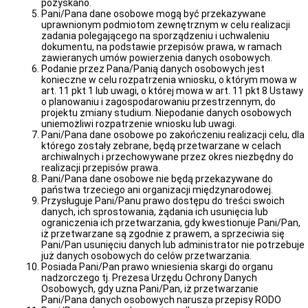
spożycia
pozyskano.
oraz
Pani/Pana dane osobowe mogą być przekazywane
odwołaniu
uprawnionym podmiotom zewnętrznym w celu realizacji
komunikatu
zadania polegającego na sporządzeniu i uchwaleniu
z
dokumentu, na podstawie przepisów prawa, w ramach
dnia
zawieranych umów powierzenia danych osobowych.
14.04.2026
Podanie przez Pana/Panią danych osobowych jest
konieczne w celu rozpatrzenia wniosku, o którym mowa w
Komunikat
art. 11 pkt 1 lub uwagi, o której mowa w art. 11 pkt 8 Ustawy
z
o planowaniu i zagospodarowaniu przestrzennym, do
dnia
projektu zmiany studium. Niepodanie danych osobowych
13.04.2026
uniemożliwi rozpatrzenie wniosku lub uwagi.
o
Pani/Pana dane osobowe po zakończeniu realizacji celu, dla
warunkowej
którego zostały zebrane, będą przetwarzane w celach
przydatności
archiwalnych i przechowywane przez okres niezbędny do
wody
realizacji przepisów prawa.
do
Pani/Pana dane osobowe nie będą przekazywane do
spożycia
państwa trzeciego ani organizacji międzynarodowej.
w
Przysługuje Pani/Panu prawo dostępu do treści swoich
miejscowości
danych, ich sprostowania, żądania ich usunięcia lub
Świtały
ograniczenia ich przetwarzania, gdy kwestionuje Pani/Pan,
Oświadczenia
iż przetwarzane są zgodnie z prawem, a sprzeciwia się
majątkowe
Pani/Pan usunięciu danych lub administrator nie potrzebuje
już danych osobowych do celów przetwarzania.
Urząd
Posiada Pani/Pan prawo wniesienia skargi do organu
Gminy
nadzorczego tj. Prezesa Urzędu Ochrony Danych
Radni
Osobowych, gdy uzna Pani/Pan, iż przetwarzanie
Pani/Pana danych osobowych narusza przepisy RODO
Jednostki