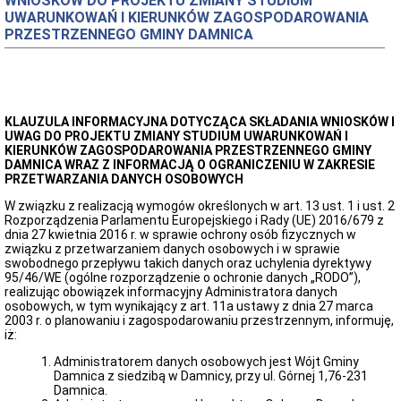
WNIOSKÓW DO PROJEKTU ZMIANY STUDIUM
Organizacja
UWARUNKOWAŃ I KIERUNKÓW ZAGOSPODAROWANIA
Urzędu
PRZESTRZENNEGO GMINY DAMNICA
Regulamin
Organizacyjny
Urzędu
Statut
Gminy
KLAUZULA INFORMACYJNA DOTYCZĄCA SKŁADANIA WNIOSKÓW I
Budżet
UWAG DO PROJEKTU ZMIANY STUDIUM UWARUNKOWAŃ I
Konsultacje
KIERUNKÓW ZAGOSPODAROWANIA
PRZESTRZENNEGO GMINY
Społeczne
DAMNICA WRAZ Z INFORMACJĄ O OGRANICZENIU W ZAKRESIE
PRZETWARZANIA DANYCH OSOBOWYCH
Punkty
nieodpłatnej
W związku z realizacją wymogów określonych w art. 13 ust. 1 i ust. 2
pomocy
Rozporządzenia Parlamentu Europejskiego i Rady (UE) 2016/679 z
prawnej
dnia 27 kwietnia 2016 r. w sprawie ochrony osób fizycznych w
związku z przetwarzaniem danych osobowych i w sprawie
Raport
swobodnego przepływu takich danych oraz uchylenia dyrektywy
o
95/46/WE (ogólne rozporządzenie o ochronie danych „RODO”),
stanie
realizując obowiązek informacyjny Administratora danych
Gminy
osobowych, w tym wynikający z art. 11a ustawy z dnia 27 marca
Damnica
2003 r. o planowaniu i zagospodarowaniu przestrzennym, informuję,
Strategia
iż:
rozwoju
gminy
Administratorem danych osobowych jest Wójt Gminy
Damnica z siedzibą w Damnicy, przy ul. Górnej 1,76-231
Ochrona
Damnica.
Danych