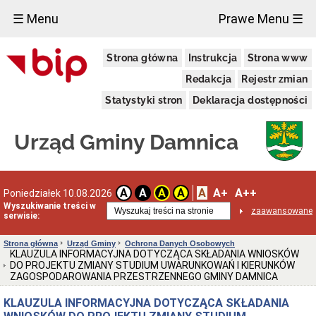
×
☰ Menu
Prawe Menu ☰
Urząd
Strona główna
Instrukcja
Strona www
Gminy
Gmina
Redakcja
Rejestr zmian
Damnica
Statystyki stron
Deklaracja dostępności
Dane
adresowe
Dni
Urząd Gminy Damnica
i
godziny
otwarcia
Przyjęcie
A
A+
A++
A
A
A
A
Poniedziałek 10.08.2026
interesantów
Wyszukiwanie treści w
w
zaawansowane
serwisie:
sprawach
skarg
i
Strona główna
Urząd Gminy
Ochrona Danych Osobowych
wniosków
KLAUZULA INFORMACYJNA DOTYCZĄCA SKŁADANIA WNIOSKÓW
DO PROJEKTU ZMIANY STUDIUM UWARUNKOWAŃ I KIERUNKÓW
Informacja
ZAGOSPODAROWANIA PRZESTRZENNEGO GMINY DAMNICA
dla
osób
KLAUZULA INFORMACYJNA DOTYCZĄCA SKŁADANIA
niesłyszących