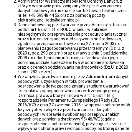
Administrator wyznaczył Inspektora Ochrony Danych, z
Osobowych
którym w sprawie praw związanych z przetwarzaniem
Rejestr
danych osobowych można się kontaktować telefonicznie
żłobków
nr tel.+48 59848 44 52 oraz za pomocą poczty
elektronicznej: iodo@damnica.pl.
Punkt
Dane osobowe są przetwarzane przez Administratora na
Potwierdzający
podst. art. 6 ust.1 lit. c RODO w celu i w zakresie
Profil
niezbędnym do przeprowadzenia procedury planistycznej
Zaufany
oraz strategicznej oceny oddziaływania na środowisko,
Obrona
zgodnie z przepisami ustawy z dnia 27 marca 2003 r. o
i
planowaniu i zagospodarowaniu przestrzennym (Dz. U. z
Zarządzanie
2020 r., poz. 293 ze zm.) oraz ustawy z dnia 3 października
Kryzysowe
2008 r. o udostępnianiu informacji o środowisku i jego
ochronie, udziale społeczeństwa w ochronie środowiska
Komunikaty
oraz o ocenach oddziaływania na środowisko (Dz.U. z 2020
Informacja
r., poz. 283 ze zm.).
w
W związku z przetwarzaniem przez Administratora danych
sprawie
osobowych, uzyskanych w toku prowadzenia
bonu
postępowania dotyczącego zmiany studium uwarunkowań
ciepłowniczego
i kierunków zagospodarowania przestrzennego gminy
Komunikat
Damnica, prawo, o którym mowa w art.15 ust.1 lit. g
z
rozporządzenia Parlamentu Europejskiego i Rady (UE)
dnia
2016/679 z dnia 27 kwietnia 2016 r. w sprawie ochrony osób
28.04.2026
fizycznych w związku z przetwarzaniem danych
o
osobowych i w sprawie swobodnego przepływu takich
przydatności
danych oraz uchylenia dyrektywy 95/46/WE (ogólne
wody
rozporządzenie o ochronie danych), przysługuje, jeżeli nie
do
wpływa na ochronę praw i wolności osoby, od której dane te